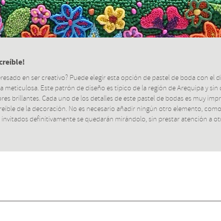
creíble!
teresado en ser creativo? Puede elegir esta opción de pastel de boda con el d
 meticulosa. Este patrón de diseño es típico de la región de Arequipa y sin
res brillantes. Cada uno de los detalles de este pastel de bodas es muy imp
ncreíble de la decoración. No es necesario añadir ningún otro elemento, como
s invitados definitivamente se quedarán mirándolo, sin prestar atención a o