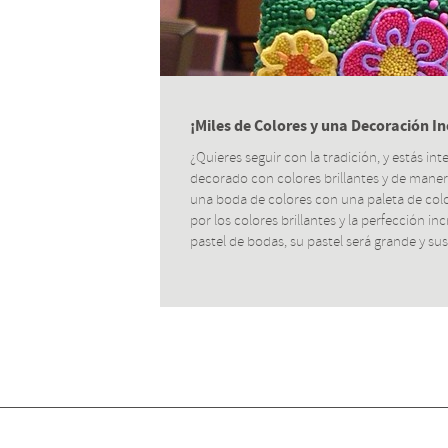
¡Miles de Colores y una Decoración In
¿Quieres seguir con la tradición, y estás in
decorado con colores brillantes y de manera
una boda de colores con una paleta de colo
por los colores brillantes y la perfección i
pastel de bodas, su pastel será grande y su