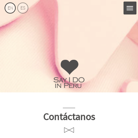
EN
ES
Say
I
Do
Perú
Contáctanos