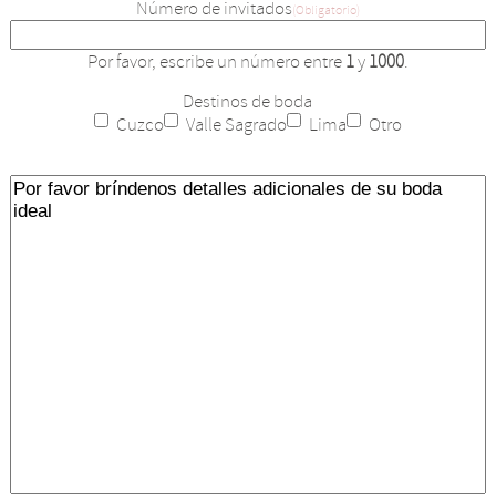
Número de invitados
(Obligatorio)
Por favor, escribe un número entre
1
y
1000
.
Destinos de boda
Cuzco
Valle Sagrado
Lima
Otro
Details