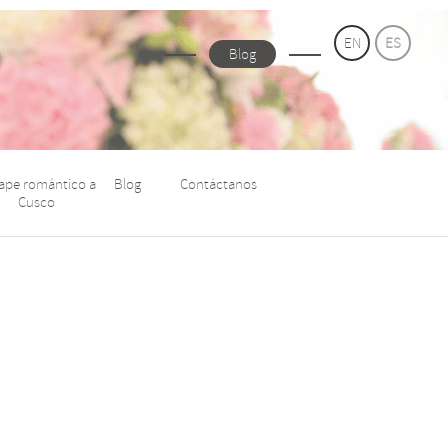
EN
ES
Blog
ape romántico a
Blog
Contáctanos
Cusco