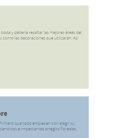
boda y debería resaltar las mejores áreas del
í como las decoraciones que utilizarán. Así
bre
? Primero que todo empiecen con elegir su
plendidos e impactantes arreglos floreales,