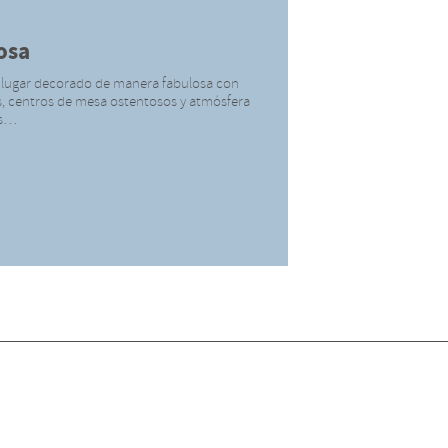
osa
 lugar decorado de manera fabulosa con
es, centros de mesa ostentosos y atmósfera
es…