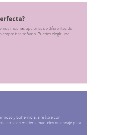
erfecta?
nemos muchas opciones de diferentes de
siempre has soñado. Puedes elegir una
ermoso y bohemio al aire libre con
 pizzarras en madera, manteles de encaje para