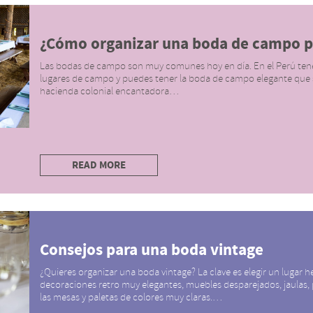
¿Cómo organizar una boda de campo p
Las bodas de campo son muy comunes hoy en día. En el Perú te
lugares de campo y puedes tener la boda de campo elegante que 
hacienda colonial encantadora…
READ MORE
Consejos para una boda vintage
¿Quieres organizar una boda vintage? La clave es elegir un lugar h
decoraciones retro muy elegantes, muebles desparejados, jaulas,
las mesas y paletas de colores muy claras.…