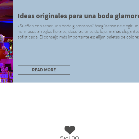
Ideas originales para una boda glamor
¿Sueñan con tener una boda glamorosa? Asegúrense de elegir un
hermosos arreglos florales, decoraciones de lujo, arañas elegant
sofisticada. El consejo más importante es: elijan paletas de color
READ MORE