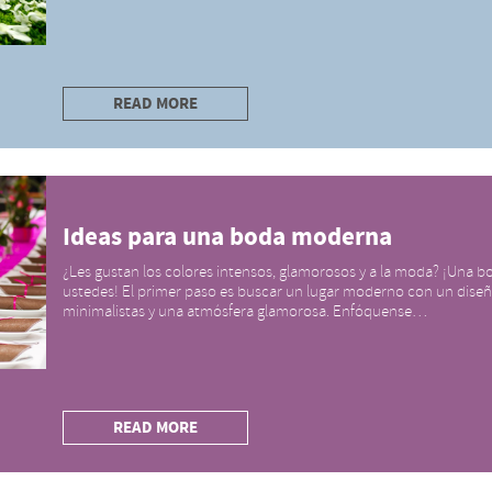
READ MORE
Ideas para una boda moderna
¿Les gustan los colores intensos, glamorosos y a la moda? ¡Una b
ustedes! El primer paso es buscar un lugar moderno con un dise
minimalistas y una atmósfera glamorosa. Enfóquense…
READ MORE