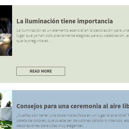
La iluminación tiene importancia
La iluminación es un elemento esencial en la decoración para una 
lugar que ya han sido previamente elegidas para su celebración, as
que la pregunta es…
READ MORE
Consejos para una ceremonia al aire li
¿Sueñas con tener una boda maravillosa en un lugar al aire libre
paleta de colores, que puede ser de colores cálidos o intensos, es
decoraciones para sillas muy elegantes…