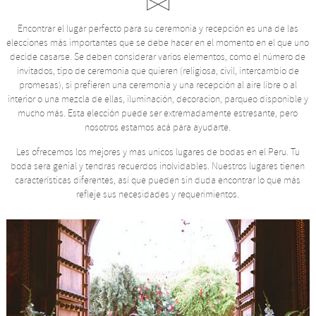
Encontrar el lugar perfecto para su ceremonia y recepción es una de las
elecciones más importantes que se debe hacer en el momento en el que uno
decide casarse. Se deben considerar varios elementos, como el número de
invitados, tipo de ceremonia que quieren (religiosa, civil, intercambio de
promesas), si prefieren una ceremonia y una recepción al aire libre o al
interior o una mezcla de ellas, iluminación, decoracion, parqueo disponible y
mucho más. Esta elección puede ser extremadamente estresante, pero
nosotros estamos acá para ayudarte.
Les ofrecemos los mejores y mas unicos lugares de bodas en el Peru. Tu
boda sera genial y tendras recuerdos inolvidables. Nuestros lugares tienen
características diferentes, así que pueden sin duda encontrar lo que más
refleje sus necesidades y requerimientos.