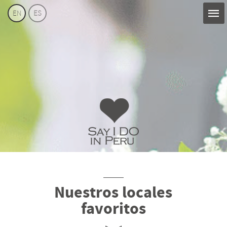
EN
ES
Say
I
Do
Perú
Nuestros locales
favoritos