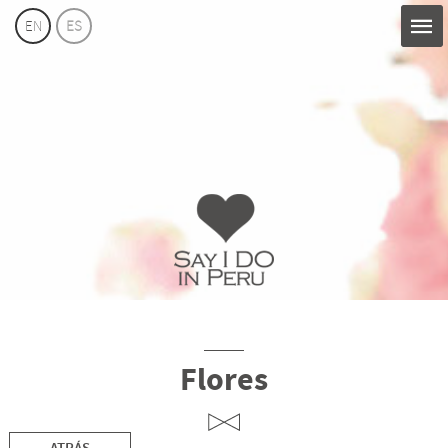
EN
ES
Say
I
Do
Perú
Flores