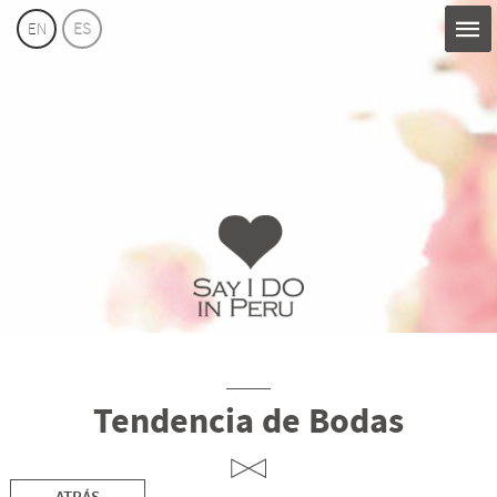
EN
ES
Say
I
Do
Perú
Tendencia de Bodas