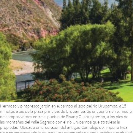
Hermoso y pintoresco jardín en el campo al lado del río Urubamba, a 15
minutos a pie de la plaza principal de Urubamba. Se encuentra en el medio
de campos verdes entre el pueblo de Pisac y Ollantaytambo, a los pies de
las montañas del Valle Sagrado con el río Urubamba que atraviesa la
propiedad. Ubicado en el corazón del antiguo Complejo del Imperio Inca
sirve como escenario ideal para una ceremonia de boda mágica y espiritual.