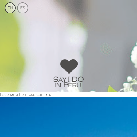
EN
ES
Say
Escenario hermoso con jardín
I
Do
Perú