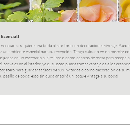
 Esencial!
necesarias si quiere una boda al aire libre con decoraciones vintage. Puede ut
rear un ambiente especial para su recepción. Tenga cuidado en no mezclar col
gadas en un escenario al aire libre o como centros de mesa para recepciones
ilizar velas en el interior, ya que usted puede tomar ventaja de ellos crea
jetero para guardar tarjetas de sus invitados o como decoración de su mes
su pasillo de boda; esto sin duda añadirá un ¡toque vintage a su boda!