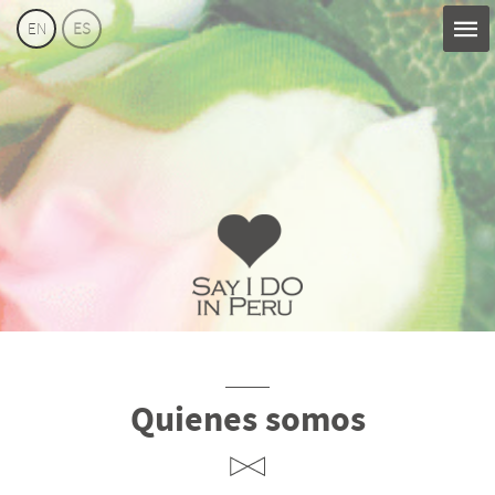
EN
ES
Say
I
Do
Perú
Quienes somos